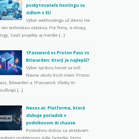
poskytovateľa hostingu so
sídlom v EÚ
Výber webhostingu už dávno nie
e len technickou otázkou. Pre firmy, e-shopy,
logy, SaaS projekty aj menšie […]
1Password vs Proton Pass vs
Bitwarden: Ktorý je najlepší?
Výber správcu hesiel sa točí
hlavne okolo troch mien: Proton
ass, Bitwarden a 1Password. Všetky tri
oužívajú […]
Nexos.ai: Platforma, ktorá
sľubuje poriadok v
podnikovom AI chaose
Poslednou dobou sa stretávam
 jedným problémom stále častejšie. Firmy