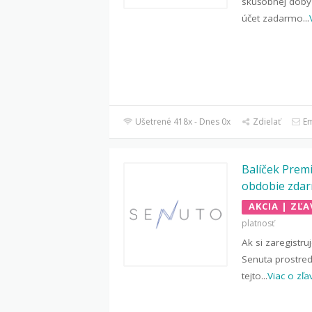
skúšobnej doby
účet zadarmo
...
Ušetrené 418x - Dnes 0x
Zdielať
Em
Balíček Prem
obdobie zda
AKCIA | ZĽA
platnosť
Ak si zaregistru
Senuta prostre
tejto
...
Viac o zľa