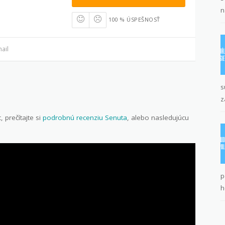
n
100 % ÚSPEŠNOSŤ
ail
s
z
 prečítajte si
podrobnú recenziu Senuta
, alebo nasledujúcu
p
h