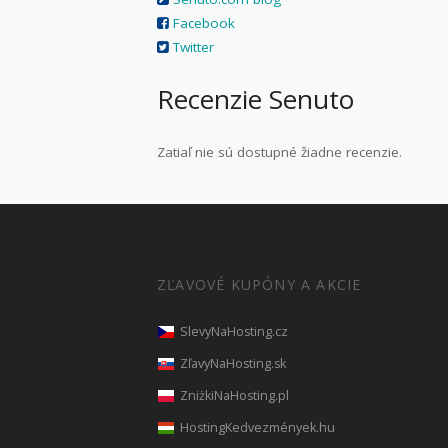
Facebook
Twitter
Recenzie Senuto
Zatiaľ nie sú dostupné žiadne recenzie.
ZĽAVOVÉ KUPÓNY A AKCIE
SlevyNaHosting.cz
ZľavyNaHosting.sk
ZniżkiNaHosting.pl
HostingKedvezmények.hu