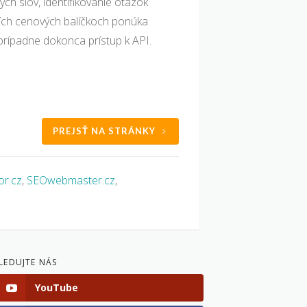
ých slov, identifikovanie otázok
šších cenových balíčkoch ponúka
 prípadne dokonca prístup k API.
PREJSŤ NA STRÁNKY
r.cz
,
SEOwebmaster.cz
,
LEDUJTE NÁS
YouTube