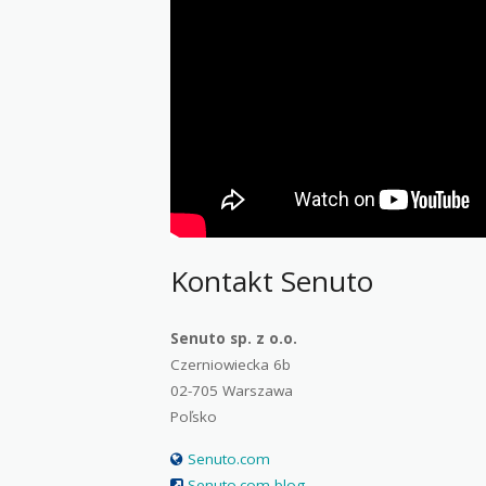
Kontakt Senuto
Senuto sp. z o.o.
Czerniowiecka 6b
02-705 Warszawa
Poľsko
Senuto.com
Senuto.com blog