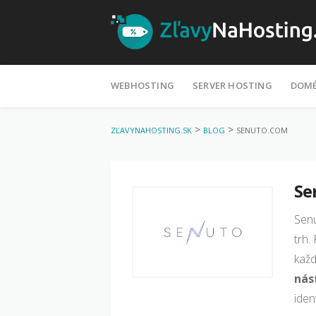
Skip
WEBHOSTING
SERVER HOSTING
DOM
to
content
>
>
ZĽAVYNAHOSTING.SK
BLOG
SENUTO.COM
Se
Sen
trh.
každ
nás
iden