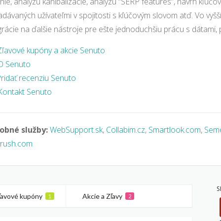
 nie, analýzu kanibalizácie, analýzu “SERP features”, návrh kľúčov
adávaných užívateľmi v spojitosti s kľúčovým slovom atď. Vo vy
grácie na ďalšie nástroje pre ešte jednoduchšiu prácu s dátami,
Zľavové kupóny a akcie Senuto
O Senuto
ridať recenziu Senuto
Kontakt Senuto
obné služby:
WebSupport.sk
,
Collabim.cz
,
Smartlook.com
,
Semo
rush.com
S
ľavové kupóny
Akcie a Zľavy
1
2