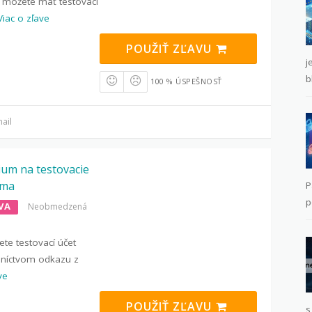
 môžete mať testovací
Viac o zľave
POUŽIŤ ZĽAVU
j
b
100 % ÚSPEŠNOSŤ
ail
ium na testovacie
rma
P
p
VA
Neobmedzená
jete testovací účet
dníctvom odkazu z
ve
POUŽIŤ ZĽAVU
s