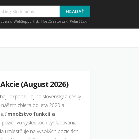
HĽADAŤ
ode.sk
,
WebSupport.sk
,
HostCreators.sk
,
Polar55.sk
,...
G
 Akcie
(August 2026)
jil expanziu aj na slovenský a český
 náš trh zbiera od leta 2020 a
knuť
množstvo funkcií a
e pozícií vo výsledkoch vyhľadávania,
cia umiestňuje na vysokých pozíciách