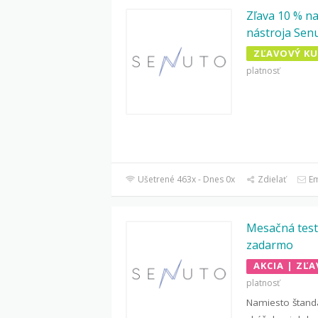
Zľava 10 % na
nástroja Sen
ZĽAVOVÝ K
platnosť
Ušetrené 463x - Dnes 0x
Zdielať
Em
Mesačná test
zadarmo
AKCIA | ZĽA
platnosť
Namiesto štand