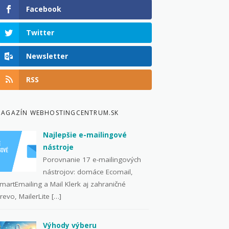
Facebook
Twitter
Newsletter
RSS
AGAZÍN WEBHOSTINGCENTRUM.SK
Najlepšie e-mailingové
nástroje
Porovnanie 17 e-mailingových
nástrojov: domáce Ecomail,
martEmailing a Mail Klerk aj zahraničné
revo, MailerLite […]
Výhody výberu