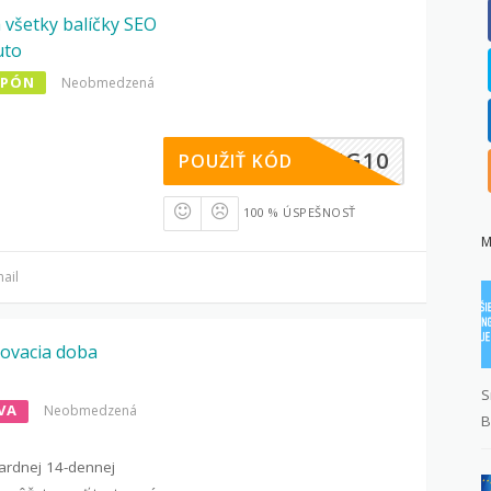
 všetky balíčky SEO
uto
UPÓN
Neobmedzená
OSTING10
POUŽIŤ KÓD
100 % ÚSPEŠNOSŤ
M
ail
ovacia doba
S
VA
Neobmedzená
B
ardnej 14-dennej