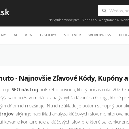
Najvyhľadávanejšie:
Vedos.cz
,
Webglobe.sk
,
Webn
ÉNY
AI
VPN
E-SHOPY
SOFTVÉR
WORDPRESS
BLO
nuto - Najnovšie Zľavové Kódy, Kupóny a
uto je
SEO nástroj
poľského pôvodu, ktorý počas roku 2020 zahá
 Pýši sa množstvom dát z analýz vyhľadávaní na Googli, ktoré pre
ým dňom ich rozširuje. Na ich základe je potom schopný ponú
trojov
, akými je napríklad analýza kľúčových slov, monitorovani
tifikovanie konkurencie a kľúčových slov, pre ktoré sa konkuren