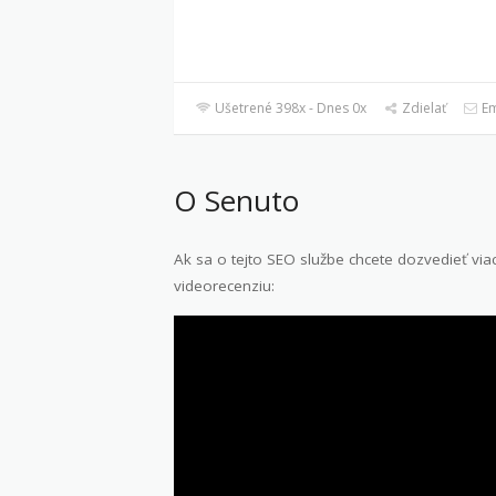
Ušetrené 398x - Dnes 0x
Zdielať
Em
O Senuto
Ak sa o tejto SEO službe chcete dozvedieť viac,
videorecenziu: