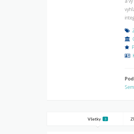
a vy
vyhľ
inte
P
Pod
Sem
Všetky
Z
3