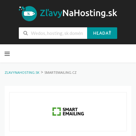
HĽADAŤ
Skip
to
content
>
ZĽAVYNAHOSTING.SK
SMARTEMAILING.CZ