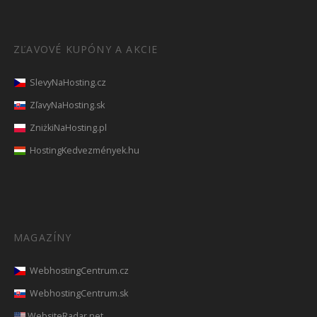
ZĽAVOVÉ KUPÓNY A AKCIE
SlevyNaHosting.cz
ZľavyNaHosting.sk
ZniżkiNaHosting.pl
HostingKedvezmények.hu
MAGAZÍNY
WebhostingCentrum.cz
WebhostingCentrum.sk
WebsiteRadar.net