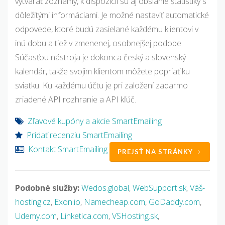
vytvárať zoznamy, k dispozícii sú aj obsiahle štatistiky s
dôležitými informáciami. Je možné nastaviť automatické
odpovede, ktoré budú zasielané každému klientovi v
inú dobu a tiež v zmenenej, osobnejšej podobe.
Súčasťou nástroja je dokonca český a slovenský
kalendár, takže svojim klientom môžete popriať ku
sviatku. Ku každému účtu je pri založení zadarmo
zriadené API rozhranie a API kľúč.
Zľavové kupóny a akcie SmartEmailing
Pridať recenziu SmartEmailing
Kontakt SmartEmailing
PREJSŤ NA STRÁNKY
Podobné služby:
Wedos.global
,
WebSupport.sk
,
Váš-
hosting.cz
,
Exon.io
,
Namecheap.com
,
GoDaddy.com
,
Udemy.com
,
Linketica.com
,
VSHosting.sk
,