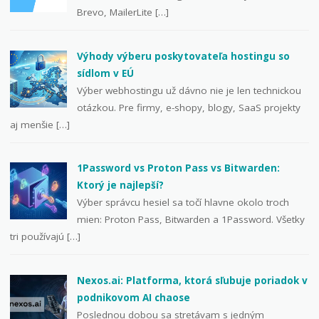
Brevo, MailerLite […]
Výhody výberu poskytovateľa hostingu so
sídlom v EÚ
Výber webhostingu už dávno nie je len technickou
otázkou. Pre firmy, e-shopy, blogy, SaaS projekty
aj menšie […]
1Password vs Proton Pass vs Bitwarden:
Ktorý je najlepší?
Výber správcu hesiel sa točí hlavne okolo troch
mien: Proton Pass, Bitwarden a 1Password. Všetky
tri používajú […]
Nexos.ai: Platforma, ktorá sľubuje poriadok v
podnikovom AI chaose
Poslednou dobou sa stretávam s jedným