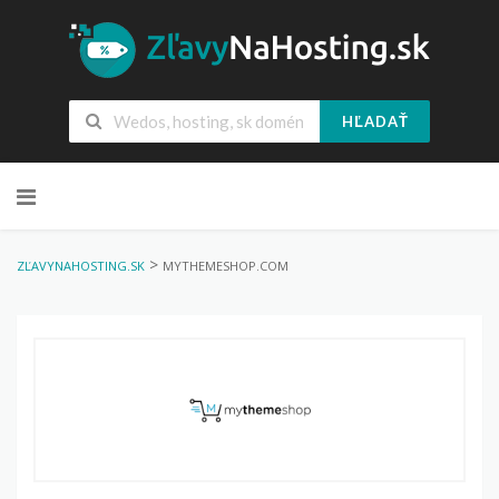
HĽADAŤ
Skip
to
content
>
ZĽAVYNAHOSTING.SK
MYTHEMESHOP.COM