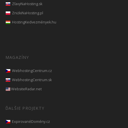
ZľavyNaHosting.sk
ZniżkiNaHosting.pl
HostingKedvezmények.hu
MAGAZÍNY
WebhostingCentrum.cz
WebhostingCentrum.sk
WebsiteRadar.net
ĎALŠIE PROJEKTY
ExpirovanéDomény.cz