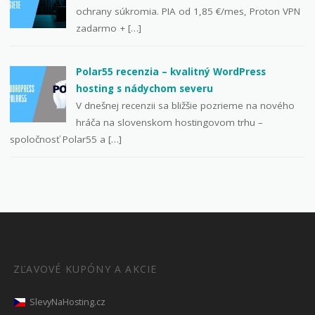
ochrany súkromia. PIA od 1,85 €/mes, Proton VPN
zadarmo + […]
Polar55 recenzia – kvalitný WordPress
hosting s nádychom severu
V dnešnej recenzii sa bližšie pozrieme na nového
hráča na slovenskom hostingovom trhu –
spoločnosť Polar55 a […]
ZĽAVOVÉ KUPÓNY A AKCIE
SlevyNaHosting.cz