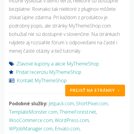
možné vyskúšať v demo verzii, niektoré sú dostupné
bezplatne. Rovnako tak niektoré z pluginov môžete
získať úplne zdarma. Pri každom z produktov je
podrobný popis, ale stránky MyThemeShop.com
bohužiaľ nie sú dostupné v slovenčine. Na stránkach
nájdete aj rozsiahle fórum s odpoveďami na časté i
menej časté otázky a tiež tutoriály.
Zľavové kupóny a akcie MyThemeShop
Pridať recenziu MyThemeShop
Kontakt MyThemeShop
PREJSŤ NA STRÁNKY
Podobné služby:
Jetpack.com
,
ShortPixel.com
,
TemplateMonster.com
,
ThemeForest.net
,
WooCommerce.com
,
WordPress.com
,
WPJobManager.com
,
Envato.com
,