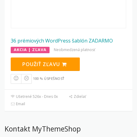
36 prémiových WordPress šablón ZADARMO
AKCIA | ZĽAVA
Neobmedzená platnosť
POUŽIŤ ZĽAVU
100 % ÚSPEŠNOSŤ
Ušetrené 526x - Dnes 0x
Zdielať
Email
Kontakt MyThemeShop