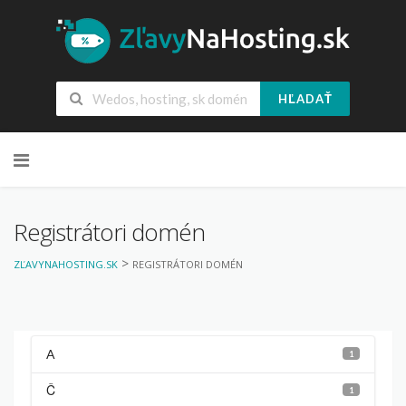
HĽADAŤ
Skip
to
content
Registrátori domén
>
ZĽAVYNAHOSTING.SK
REGISTRÁTORI DOMÉN
A
1
Č
1