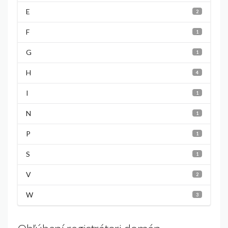
E
2
F
1
G
1
H
4
I
1
N
1
P
1
S
1
V
2
W
3