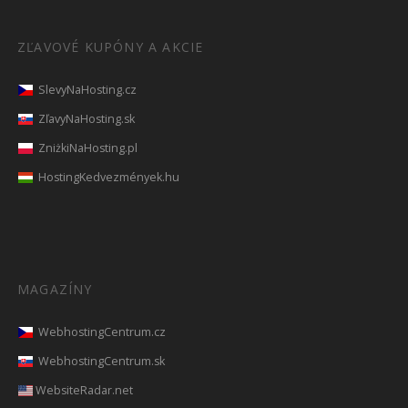
ZĽAVOVÉ KUPÓNY A AKCIE
SlevyNaHosting.cz
ZľavyNaHosting.sk
ZniżkiNaHosting.pl
HostingKedvezmények.hu
MAGAZÍNY
WebhostingCentrum.cz
WebhostingCentrum.sk
WebsiteRadar.net